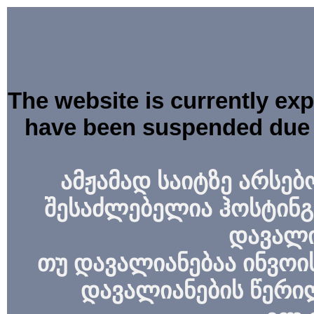
The website is currently ex
have been suspended due 
ამჟამად საიტზე არსებ
შესაძლებელია ჰოსტინგ
დავალი
თუ დავალიანებაა ინვოის
დავალიანების წერი