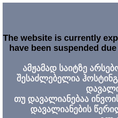
The website is currently ex
have been suspended due 
ამჟამად საიტზე არსებ
შესაძლებელია ჰოსტინგ
დავალი
თუ დავალიანებაა ინვოის
დავალიანების წერი