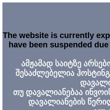
The website is currently ex
have been suspended due 
ამჟამად საიტზე არსებ
შესაძლებელია ჰოსტინგ
დავალი
თუ დავალიანებაა ინვოის
დავალიანების წერი