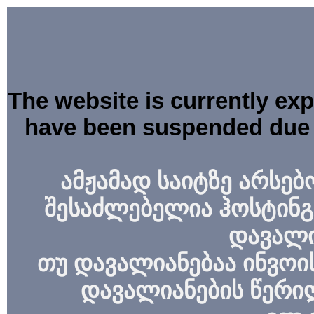
The website is currently ex
have been suspended due 
ამჟამად საიტზე არსებ
შესაძლებელია ჰოსტინგ
დავალი
თუ დავალიანებაა ინვოის
დავალიანების წერი