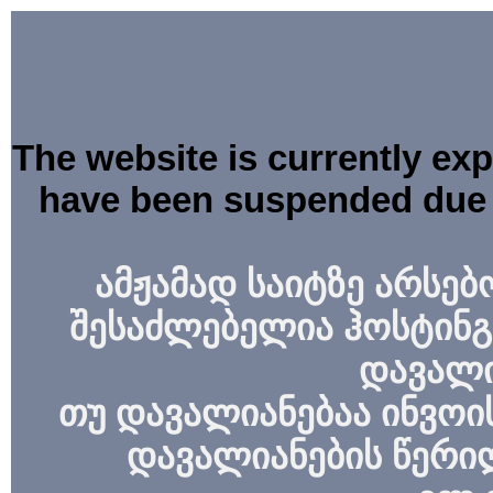
The website is currently ex
have been suspended due 
ამჟამად საიტზე არსებ
შესაძლებელია ჰოსტინგ
დავალი
თუ დავალიანებაა ინვოის
დავალიანების წერი