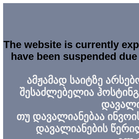
The website is currently ex
have been suspended due 
ამჟამად საიტზე არსებ
შესაძლებელია ჰოსტინგ
დავალი
თუ დავალიანებაა ინვოის
დავალიანების წერი