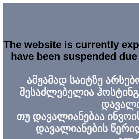
The website is currently ex
have been suspended due 
ამჟამად საიტზე არსებ
შესაძლებელია ჰოსტინგ
დავალი
თუ დავალიანებაა ინვოის
დავალიანების წერი