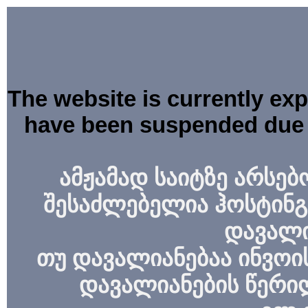
The website is currently ex
have been suspended due 
ამჟამად საიტზე არსებ
შესაძლებელია ჰოსტინგ
დავალი
თუ დავალიანებაა ინვოის
დავალიანების წერი