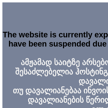
The website is currently ex
have been suspended due 
ამჟამად საიტზე არსებ
შესაძლებელია ჰოსტინგ
დავალი
თუ დავალიანებაა ინვოის
დავალიანების წერი