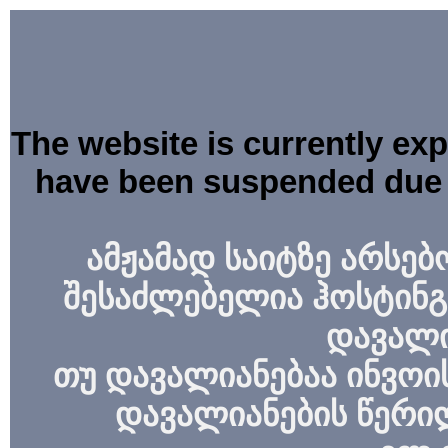
The website is currently ex
have been suspended due 
ამჟამად საიტზე არსებ
შესაძლებელია ჰოსტინგ
დავალი
თუ დავალიანებაა ინვოის
დავალიანების წერი