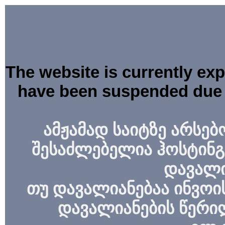
The website is currently ex
have been suspended due 
ამჟამად საიტზე არსებ
შესაძლებელია ჰოსტინგ
დავალი
თუ დავალიანებაა ინვოის
დავალიანების წერი