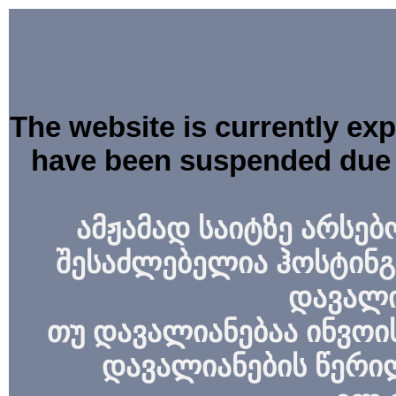
The website is currently ex
have been suspended due 
ამჟამად საიტზე არსებ
შესაძლებელია ჰოსტინგ
დავალი
თუ დავალიანებაა ინვოის
დავალიანების წერი