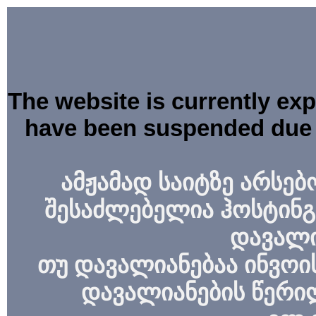
The website is currently ex
have been suspended due 
ამჟამად საიტზე არსებ
შესაძლებელია ჰოსტინგ
დავალი
თუ დავალიანებაა ინვოის
დავალიანების წერი