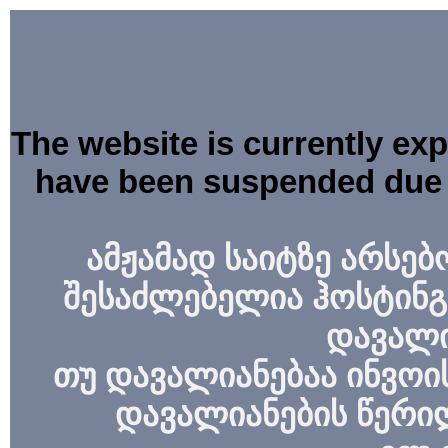
The website is currently ex
have been suspended due 
ამჟამად საიტზე არსებ
შესაძლებელია ჰოსტინგ
დავალი
თუ დავალიანებაა ინვოის
დავალიანების წერი