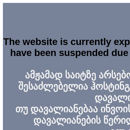
The website is currently ex
have been suspended due 
ამჟამად საიტზე არსებ
შესაძლებელია ჰოსტინგ
დავალი
თუ დავალიანებაა ინვოის
დავალიანების წერი