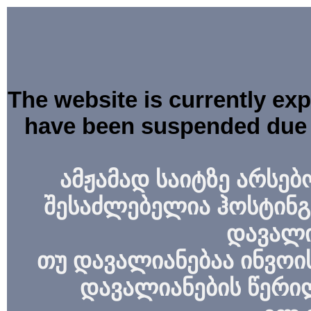
The website is currently ex
have been suspended due 
ამჟამად საიტზე არსებ
შესაძლებელია ჰოსტინგ
დავალი
თუ დავალიანებაა ინვოის
დავალიანების წერი