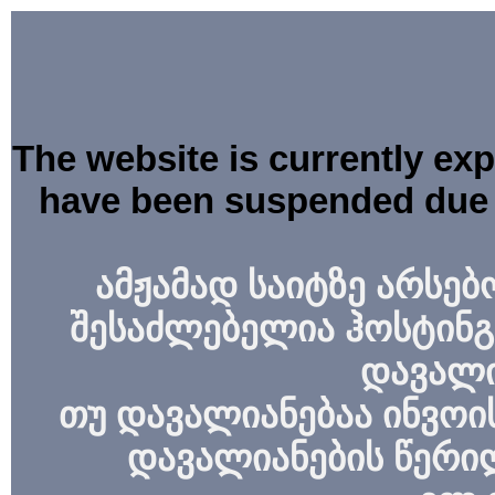
The website is currently ex
have been suspended due 
ამჟამად საიტზე არსებ
შესაძლებელია ჰოსტინგ
დავალი
თუ დავალიანებაა ინვოის
დავალიანების წერი