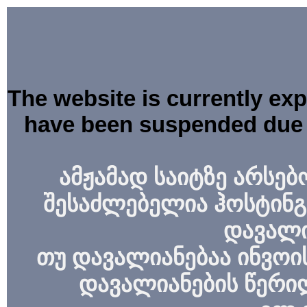
The website is currently ex
have been suspended due 
ამჟამად საიტზე არსებ
შესაძლებელია ჰოსტინგ
დავალი
თუ დავალიანებაა ინვოის
დავალიანების წერი