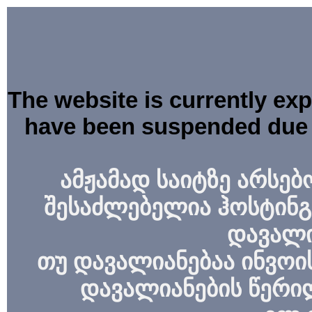
The website is currently ex
have been suspended due 
ამჟამად საიტზე არსებ
შესაძლებელია ჰოსტინგ
დავალი
თუ დავალიანებაა ინვოის
დავალიანების წერი