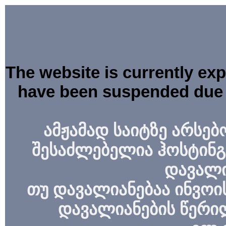
The website is currently ex
have been suspended due 
ამჟამად საიტზე არსებ
შესაძლებელია ჰოსტინგ
დავალი
თუ დავალიანებაა ინვოის
დავალიანების წერი