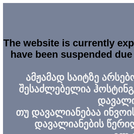
The website is currently ex
have been suspended due 
ამჟამად საიტზე არსებ
შესაძლებელია ჰოსტინგ
დავალი
თუ დავალიანებაა ინვოის
დავალიანების წერი