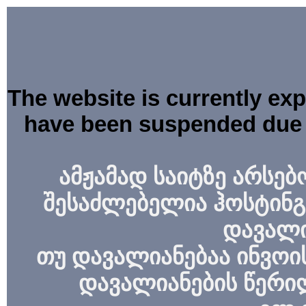
The website is currently ex
have been suspended due 
ამჟამად საიტზე არსებ
შესაძლებელია ჰოსტინგ
დავალი
თუ დავალიანებაა ინვოის
დავალიანების წერი