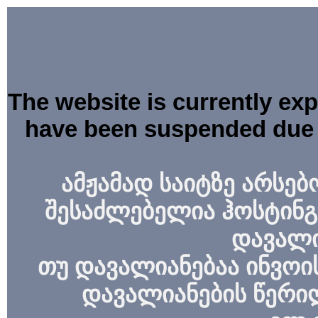
The website is currently ex
have been suspended due 
ამჟამად საიტზე არსებ
შესაძლებელია ჰოსტინგ
დავალი
თუ დავალიანებაა ინვოის
დავალიანების წერი