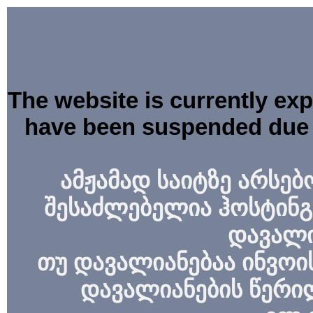
The website is currently ex
have been suspended due 
ამჟამად საიტზე არსებ
შესაძლებელია ჰოსტინგ
დავალი
თუ დავალიანებაა ინვოის
დავალიანების წერი