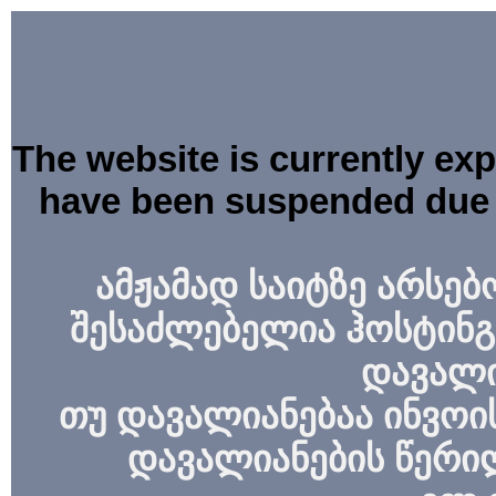
The website is currently ex
have been suspended due 
ამჟამად საიტზე არსებ
შესაძლებელია ჰოსტინგ
დავალი
თუ დავალიანებაა ინვოის
დავალიანების წერი