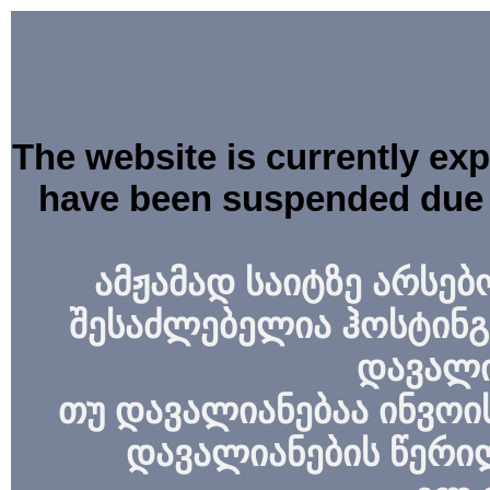
The website is currently ex
have been suspended due 
ამჟამად საიტზე არსებ
შესაძლებელია ჰოსტინგ
დავალი
თუ დავალიანებაა ინვოის
დავალიანების წერი