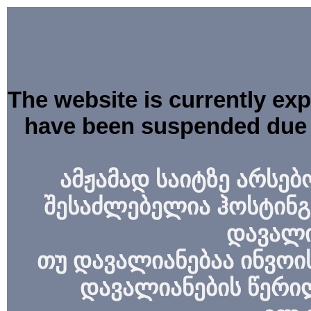
The website is currently ex
have been suspended due 
ამჟამად საიტზე არსებ
შესაძლებელია ჰოსტინგ
დავალი
თუ დავალიანებაა ინვოის
დავალიანების წერი