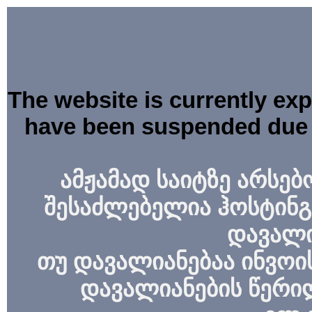
The website is currently ex
have been suspended due 
ამჟამად საიტზე არსებ
შესაძლებელია ჰოსტინგ
დავალი
თუ დავალიანებაა ინვოის
დავალიანების წერი