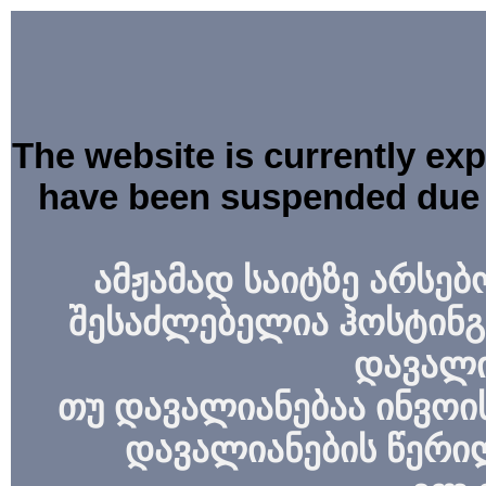
The website is currently ex
have been suspended due 
ამჟამად საიტზე არსებ
შესაძლებელია ჰოსტინგ
დავალი
თუ დავალიანებაა ინვოის
დავალიანების წერი