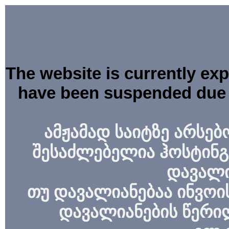
The website is currently ex
have been suspended due 
ამჟამად საიტზე არსებ
შესაძლებელია ჰოსტინგ
დავალი
თუ დავალიანებაა ინვოის
დავალიანების წერი