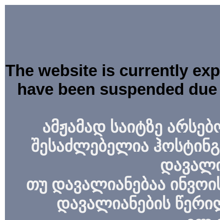
The website is currently ex
have been suspended due 
ამჟამად საიტზე არსებ
შესაძლებელია ჰოსტინგ
დავალი
თუ დავალიანებაა ინვოის
დავალიანების წერი