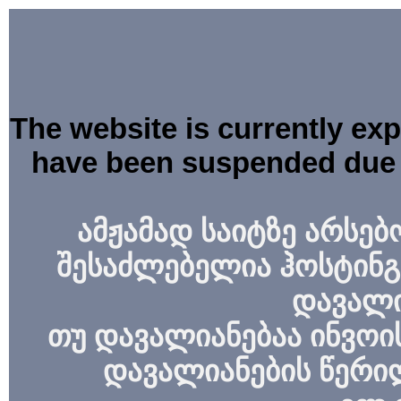
The website is currently ex
have been suspended due 
ამჟამად საიტზე არსებ
შესაძლებელია ჰოსტინგ
დავალი
თუ დავალიანებაა ინვოის
დავალიანების წერი