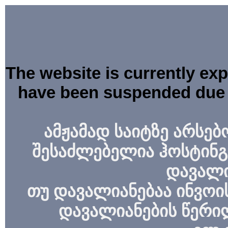
The website is currently ex
have been suspended due 
ამჟამად საიტზე არსებ
შესაძლებელია ჰოსტინგ
დავალი
თუ დავალიანებაა ინვოის
დავალიანების წერი