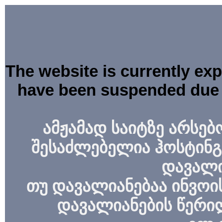
The website is currently ex
have been suspended due 
ამჟამად საიტზე არსებ
შესაძლებელია ჰოსტინგ
დავალი
თუ დავალიანებაა ინვოის
დავალიანების წერი