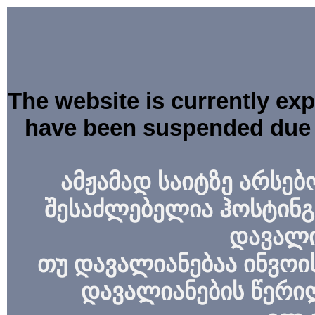
The website is currently ex
have been suspended due 
ამჟამად საიტზე არსებ
შესაძლებელია ჰოსტინგ
დავალი
თუ დავალიანებაა ინვოის
დავალიანების წერი