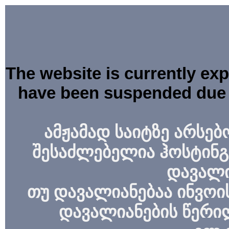
The website is currently ex
have been suspended due 
ამჟამად საიტზე არსებ
შესაძლებელია ჰოსტინგ
დავალი
თუ დავალიანებაა ინვოის
დავალიანების წერი