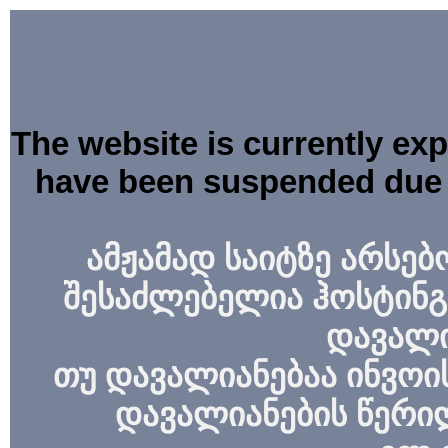
The website is currently ex
have been suspended due 
ამჟამად საიტზე არსებ
შესაძლებელია ჰოსტინგ
დავალი
თუ დავალიანებაა ინვოის
დავალიანების წერი