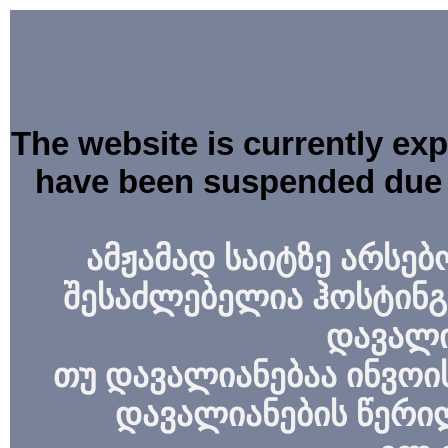
The website is currently ex
have been suspended due 
ამჟამად საიტზე არსებ
შესაძლებელია ჰოსტინგ
დავალი
თუ დავალიანებაა ინვოის
დავალიანების წერი