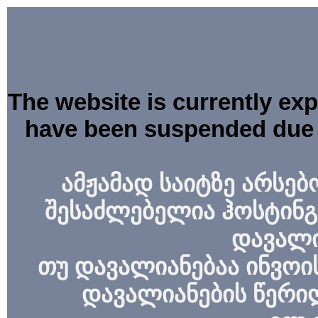
The website is currently ex
have been suspended due 
ამჟამად საიტზე არსებ
შესაძლებელია ჰოსტინგ
დავალი
თუ დავალიანებაა ინვოის
დავალიანების წერი