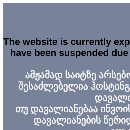
The website is currently ex
have been suspended due 
ამჟამად საიტზე არსებ
შესაძლებელია ჰოსტინგ
დავალი
თუ დავალიანებაა ინვოის
დავალიანების წერი