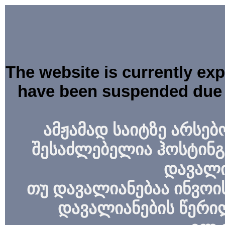
The website is currently ex
have been suspended due 
ამჟამად საიტზე არსებ
შესაძლებელია ჰოსტინგ
დავალი
თუ დავალიანებაა ინვოის
დავალიანების წერი