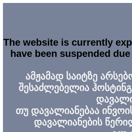
The website is currently ex
have been suspended due 
ამჟამად საიტზე არსებ
შესაძლებელია ჰოსტინგ
დავალი
თუ დავალიანებაა ინვოის
დავალიანების წერი