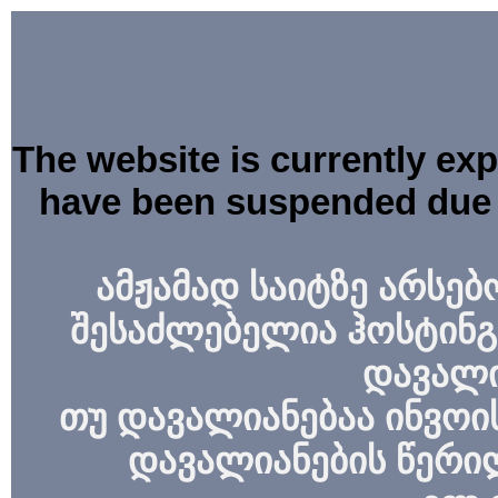
The website is currently ex
have been suspended due 
ამჟამად საიტზე არსებ
შესაძლებელია ჰოსტინგ
დავალი
თუ დავალიანებაა ინვოის
დავალიანების წერი