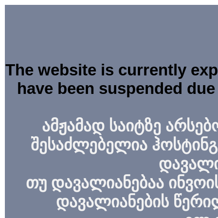
The website is currently ex
have been suspended due 
ამჟამად საიტზე არსებ
შესაძლებელია ჰოსტინგ
დავალი
თუ დავალიანებაა ინვოის
დავალიანების წერი