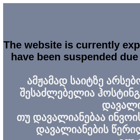
The website is currently ex
have been suspended due 
ამჟამად საიტზე არსებ
შესაძლებელია ჰოსტინგ
დავალი
თუ დავალიანებაა ინვოის
დავალიანების წერი