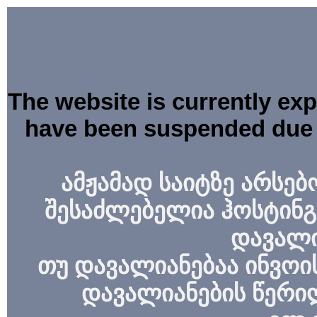
The website is currently ex
have been suspended due 
ამჟამად საიტზე არსებ
შესაძლებელია ჰოსტინგ
დავალი
თუ დავალიანებაა ინვოის
დავალიანების წერი