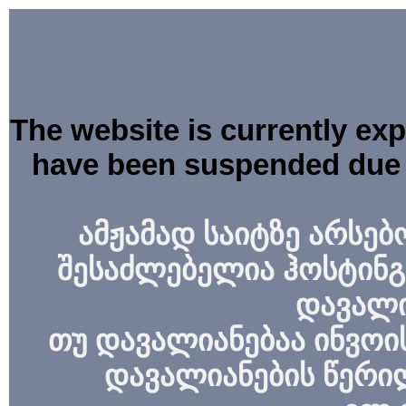
The website is currently ex
have been suspended due 
ამჟამად საიტზე არსებ
შესაძლებელია ჰოსტინგ
დავალი
თუ დავალიანებაა ინვოის
დავალიანების წერი