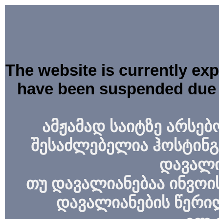
The website is currently ex
have been suspended due 
ამჟამად საიტზე არსებ
შესაძლებელია ჰოსტინგ
დავალი
თუ დავალიანებაა ინვოის
დავალიანების წერი