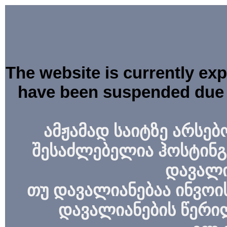
The website is currently ex
have been suspended due 
ამჟამად საიტზე არსებ
შესაძლებელია ჰოსტინგ
დავალი
თუ დავალიანებაა ინვოის
დავალიანების წერი