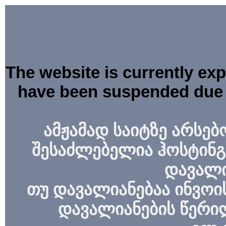
The website is currently ex
have been suspended due 
ამჟამად საიტზე არსებ
შესაძლებელია ჰოსტინგ
დავალი
თუ დავალიანებაა ინვოის
დავალიანების წერი